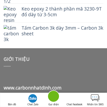
Keo epoxy 2 thành phần mã 3230-9T
đổ dày từ 3-5cm
Tấm Carbon 3k dày 3mm – Carbon 3k
sheet
GIỚI THIỆU
www.carbonnhatdinh.com
HỖ TRỢ KHÁCH HÀNG
Bản đồ
Chat Zalo
Gọi điện
Chat Facebook
Nhắn tin SMS