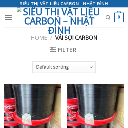
Skip
SIÊU THỊ VẬT LIỆU CARBON - NHẬT ĐÌNH
to
0
content
HOME
/
VẢI SỢI CARBON
FILTER