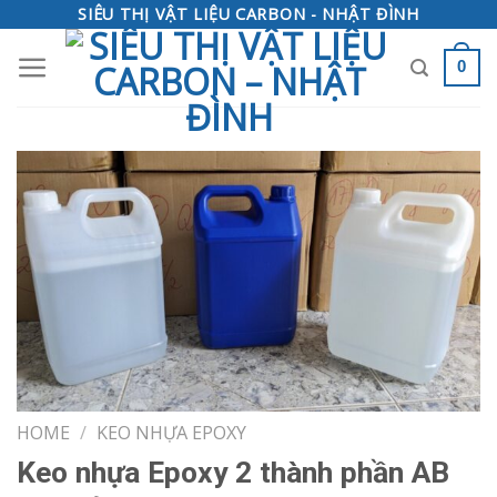
Skip
SIÊU THỊ VẬT LIỆU CARBON - NHẬT ĐÌNH
to
0
content
HOME
/
KEO NHỰA EPOXY
Keo nhựa Epoxy 2 thành phần AB