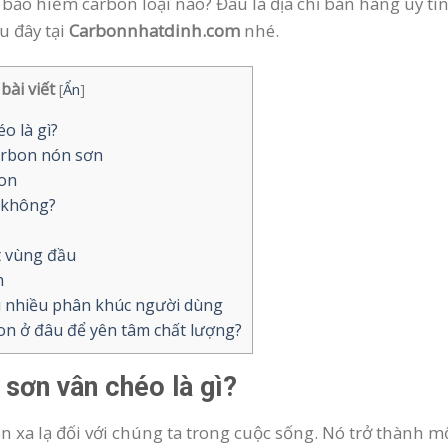
bảo hiểm carbon loại nào? Đâu là địa chỉ bán hàng uy t
u đây tại
Carbonnhatdinh.com
nhé.
bài viết
[
Ẩn
]
o là gì?
arbon nón sơn
on
 không?
t vùng đầu
h
ới nhiều phân khúc người dùng
n ở đâu để yên tâm chất lượng?
sơn vân chéo là gì?
xa lạ đối với chúng ta trong cuộc sống. Nó trở thành m