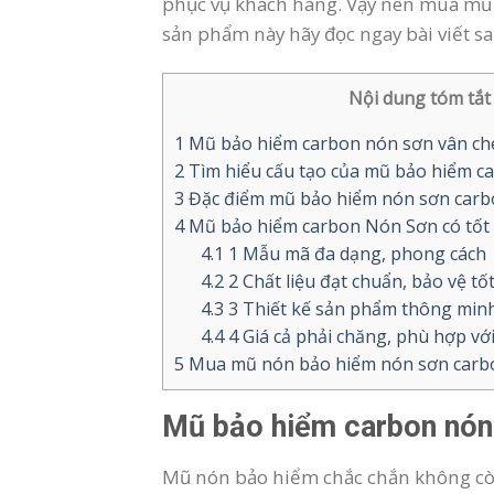
phục vụ khách hàng. Vậy nên mua mũ 
sản phẩm này hãy đọc ngay bài viết sa
Nội dung tóm tắt 
1
Mũ bảo hiểm carbon nón sơn vân ché
2
Tìm hiểu cấu tạo của mũ bảo hiểm c
3
Đặc điểm mũ bảo hiểm nón sơn carb
4
Mũ bảo hiểm carbon Nón Sơn có tốt
4.1
1 Mẫu mã đa dạng, phong cách
4.2
2 Chất liệu đạt chuẩn, bảo vệ tố
4.3
3 Thiết kế sản phẩm thông min
4.4
4 Giá cả phải chăng, phù hợp v
5
Mua mũ nón bảo hiểm nón sơn carbo
Mũ bảo hiểm carbon nón 
Mũ nón bảo hiểm chắc chắn không còn 