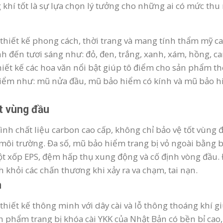
khí tốt là sự lựa chọn lý tưởng cho những ai có mức thu 
iết kế phong cách, thời trang và mang tính thẩm mỹ cao
nh đến tươi sáng như: đỏ, đen, trắng, xanh, xám, hồng, c
ết kế các hoa văn nổi bật giúp tô điểm cho sản phẩm t
hiểm như: mũ nửa đầu, mũ bảo hiểm có kính và mũ bảo h
ốt vùng đầu
nh chất liệu carbon cao cấp, không chỉ bảo vệ tốt vùng
i môi trường. Đa số, mũ bảo hiểm trang bị vỏ ngoài bằng
ột xốp EPS, đệm hấp thụ xung động và cố định vòng đầu. 
h khỏi các chấn thương khi xảy ra va chạm, tai nạn.
h
iết kế thông minh với dây cài và lỗ thông thoáng khí g
n phẩm trang bị khóa cài YKK của Nhật Bản có bền bỉ cao, 