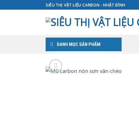
Skip
SIÊU THỊ VẬT LIỆU CARBON - NHẬT ĐÌNH
to
content
DANH MỤC SẢN PHẨM