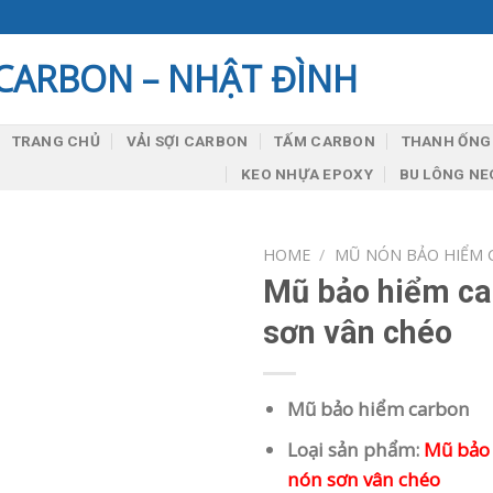
TRANG CHỦ
VẢI SỢI CARBON
TẤM CARBON
THANH ỐNG
KEO NHỰA EPOXY
BU LÔNG N
HOME
/
MŨ NÓN BẢO HIỂM 
Mũ bảo hiểm ca
sơn vân chéo
Mũ bảo hiểm carbon
Loại sản phẩm:
Mũ bảo
nón sơn vân chéo