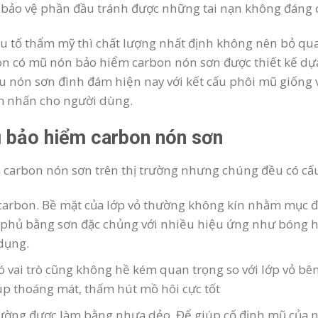
n bảo vệ phần đầu tránh được những tai nạn không đáng 
 tố thẩm mỹ thì chất lượng nhất định không nên bỏ qua
còn có mũ nón bảo hiểm carbon nón sơn được thiết kế dự
 nón sơn đình đám hiện nay với kết cấu phôi mũ giống 
m nhấn cho người dùng.
 bảo hiểm carbon nón sơn
 carbon nón sơn trên thị trường nhưng chúng đều có cấu 
carbon. Bề mặt của lớp vỏ thường không kín nhằm mục đí
phủ bằng sơn đặc chủng với nhiều hiệu ứng như bóng ho
 dụng.
ó vai trò cũng không hề kém quan trọng so với lớp vỏ bê
p thoáng mát, thấm hút mồ hôi cực tốt
ường được làm bằng nhựa dẻo. Để giúp cố định mũ của n