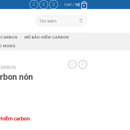
Cart /
0
₫
0
Search
for:
 CARBON
MŨ BẢO HIỂM CARBON
EO MONG
CARBON
rbon nón
 hiểm carbon