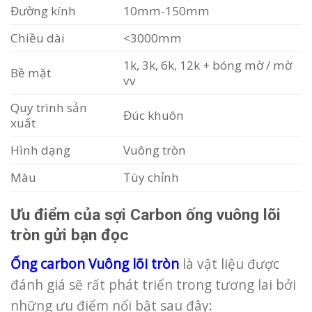
Đường kính
10mm-150mm
Chiều dài
<3000mm
1k, 3k, 6k, 12k + bóng mờ / mờ
Bề mặt
vv
Quy trình sản
Đúc khuôn
xuất
Hình dạng
Vuông tròn
Màu
Tùy chỉnh
Ưu điểm của sợi Carbon ống vuông lõi
tròn gửi bạn đọc
Ống carbon Vuông lõi tr
ò
n
là vật liệu được
đánh giá sẽ rất phát triển trong tương lai bởi
những ưu điểm nổi bật sau đây: